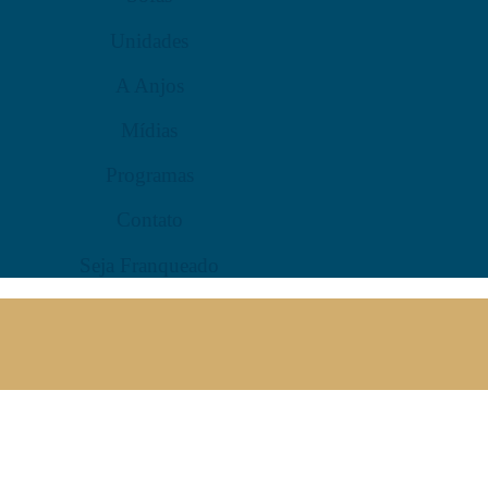
Unidades
A Anjos
Mídias
Programas
Contato
Seja Franqueado