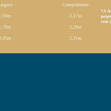
argura
Comprimento
*A An
1,50m
2,17m
peque
sem a
1,70m
2,28m
2,05m
2,31m