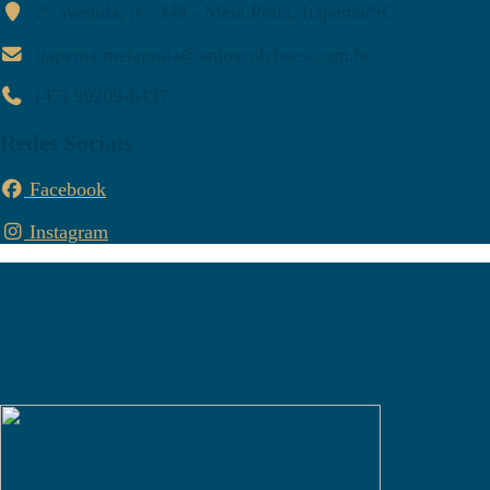
2° avenida, nº. 349 - Meia Praia, Itapema/SC
itapema.meiapraia@anjoscolchoes.com.br
(47) 99209-6437
Redes Sociais
Facebook
Instagram