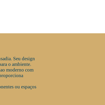
sadia. Seu design
para o ambiente.
ro ao moderno com
 proporciona
onentes ou espaços