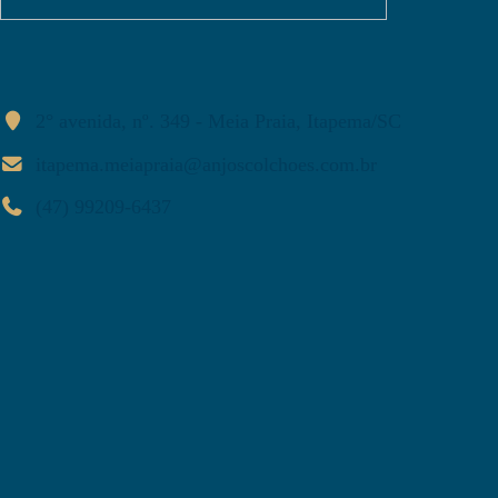
2° avenida, nº. 349 - Meia Praia, Itapema/SC
itapema.meiapraia@anjoscolchoes.com.br
(47) 99209-6437