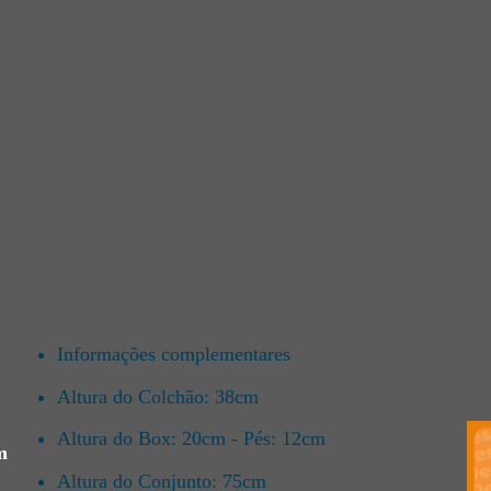
Informações complementares
Altura do Colchão: 38cm
Altura do Box: 20cm - Pés: 12cm
m
Altura do Conjunto: 75cm