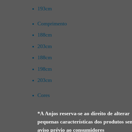
193cm
Comprimento
188cm
203cm
188cm
198cm
203cm
Cores
*A Anjos reserva-se ao direito de alterar
pequenas características dos produtos se
aviso prévio ao consumidores