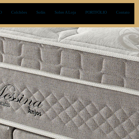
O
Colchões
Sofás
Sobre A Loja
PORTFÓLIO
Contato